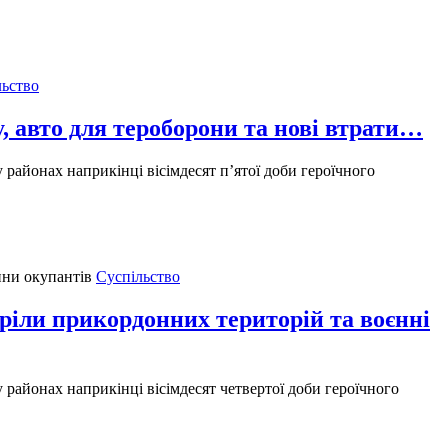
льство
, авто для тероборони та нові втрати…
 районах наприкінці вісімдесят п’ятої доби героїчного
Суспільство
тріли прикордонних територій та воєнні
 районах наприкінці вісімдесят четвертої доби героїчного