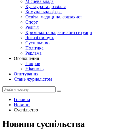
Місцева влада
Культура та дозвілля
Комунальна сфера
Освіта, медицина, соцзахист
Спорт
Релігія
Кримінал та надзвичайні ситуації
Читачі пишуть
Суспільство
Політика
Реклама
Оголошення
Покров
Нікополь
Опитування
Стань журналістом
Головна
Новини
Суспільство
Новини суспільства