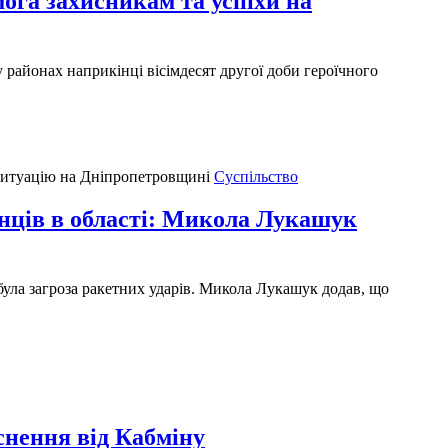
мога захисникам та успіхи на
 районах наприкінці вісімдесят другої доби героїчного
Суспільство
енців в області: Микола Лукашук
, була загроза ракетних ударів. Микола Лукашук додав, що
снення від Кабміну