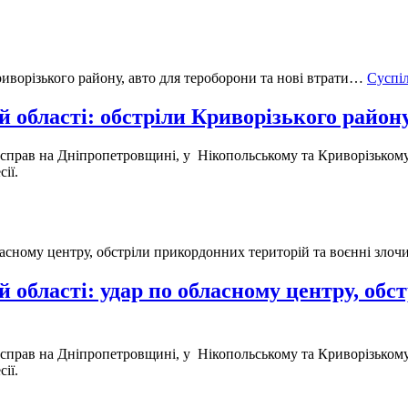
Суспі
 області: обстріли Криворізького району
н справ на Дніпропетровщині, у Нікопольському та Криворізькому
сії.
 області: удар по обласному центру, обс
н справ на Дніпропетровщині, у Нікопольському та Криворізькому
сії.