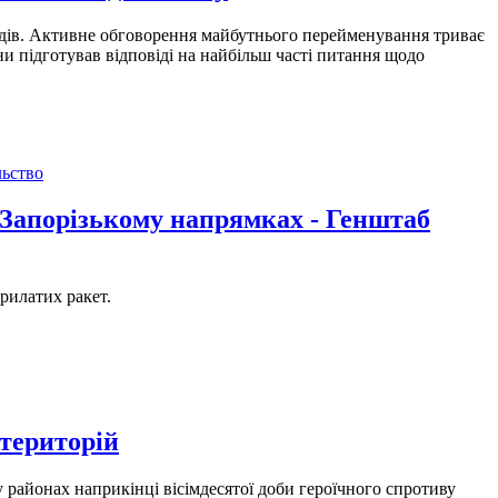
їздів. Активне обговорення майбутнього перейменування триває
їни підготував відповіді на найбільш часті питання щодо
льство
 Запорізькому напрямках - Генштаб
рилатих ракет.
 територій
 районах наприкінці вісімдесятої доби героїчного спротиву