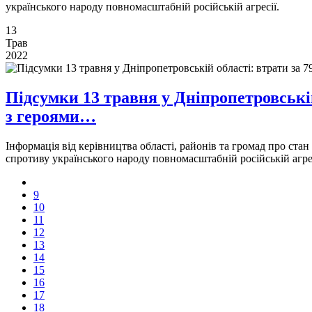
українського народу повномасштабній російській агресії.
13
Трав
2022
Підсумки 13 травня у Дніпропетровській
з героями…
Інформація від керівництва області, районів та громад про ста
спротиву українського народу повномасштабній російській агре
9
10
11
12
13
14
15
16
17
18