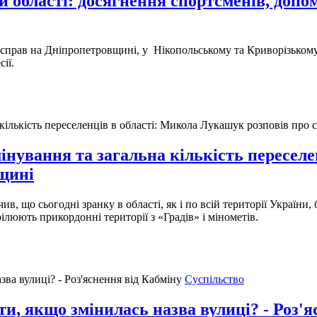
 області: досягнення спортсменів, допо
н справ на Дніпропетровщині, у Нікопольському та Криворізькому
сії.
інування та загальна кількість пересел
вщині
ив, що сьогодні зранку в області, як і по всій території України
ілюють прикордонні території з «Градів» і мінометів.
Суспільство
, якщо змінилась назва вулиці? - Роз'я