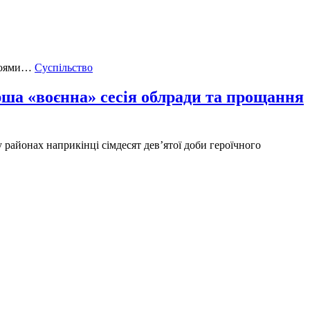
Суспільство
ерша «воєнна» сесія облради та прощання
 районах наприкінці сімдесят дев’ятої доби героїчного