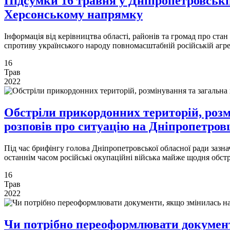
Підсумки 16 травня у Дніпропетровській
Херсонському напрямку
Інформація від керівництва області, районів та громад про ста
спротиву українського народу повномасштабній російській агре
16
Трав
2022
Обстріли прикордонних територій, розм
розповів про ситуацію на Дніпропетро
Під час брифінгу голова Дніпропетровської обласної ради зазнач
останнім часом російські окупаційні війська майже щодня обстр
16
Трав
2022
Чи потрібно переоформлювати документи