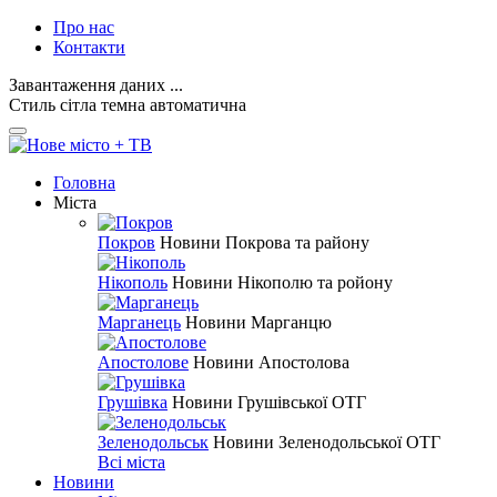
Про нас
Контакти
Завантаження даних ...
Стиль
сітла
темна
автоматична
Головна
Міста
Покров
Новини Покрова та району
Нікополь
Новини Нікополю та ройону
Марганець
Новини Марганцю
Апостолове
Новини Апостолова
Грушівка
Новини Грушівської ОТГ
Зеленодольськ
Новини Зеленодольської ОТГ
Всі міста
Новини