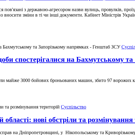
я пов'язані з державою-агресором назви вулиць, провулків, про
бно вносити зміни в ті чи інші документи. Кабінет Міністрів Укра
Суспі
доби спостерігалися на Бахмутському та
или майже 3000 бойових броньованих машин, збито 97 ворожих к
Суспільство
 області: нові обстріли та розмінування
н справ на Дніпропетровщині, у Нікопольському та Криворізькому