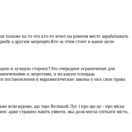
 похоже на то что кто-то хочет на ровном месте зарабатывать
рыбу а другим запрещён.Кто за этим стоит и какие цели
уацию в лучшую сторону?Это очередное ограничение для
ограничениями и запретами, и на какую площадь
ти постановления и маразматические законы у них свои права
вже всім відомо, що таке Великий Луг і про що це - про місце
ині: адже страшно навіть уявити, яка доля могла спіткати місто,