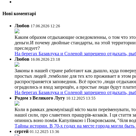
Нові коментарі
Любов
17.06.2026 12:26
Каким образом отдыхающие осведомленны, о том что это з
деньги.И почему двойные стандарты, на этой территории 
преследует?
На берегах Базавлука и Соленой запрещено отдыхать, рыб
Любов
16.06.2026 23:18
Законы в нашей стране работают как дышло, куда поверн
простых людей ,темболие для тех кто проживает в этом ри
распространяется заповедник. Всё просто ,люди отдыхающ
оградились и вход запрещён, а простые люди будут плати
На берегах Базавлука и Соленой запрещено отдыхать, рыб
Родом з Великого Лугу
10.12.2025 13:55
Коли в рамках декомунізації місто мали переіменувати, то
нашої сили, про славетних пращурів-козаків. І ця стаття з
опинись воно поміж Капулівкою і Покровським, "біля вод
Тайны истории. В 70-х годах на месте города могли быть
сергей
01.12.2025 13:36