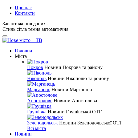
Про нас
Контакти
Завантаження даних ...
Стиль
сітла
темна
автоматична
Головна
Міста
Покров
Новини Покрова та району
Нікополь
Новини Нікополю та ройону
Марганець
Новини Марганцю
Апостолове
Новини Апостолова
Грушівка
Новини Грушівської ОТГ
Зеленодольськ
Новини Зеленодольської ОТГ
Всі міста
Новини