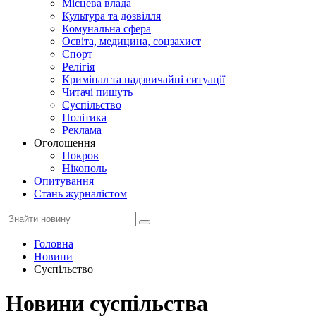
Місцева влада
Культура та дозвілля
Комунальна сфера
Освіта, медицина, соцзахист
Спорт
Релігія
Кримінал та надзвичайні ситуації
Читачі пишуть
Суспільство
Політика
Реклама
Оголошення
Покров
Нікополь
Опитування
Стань журналістом
Головна
Новини
Суспільство
Новини суспільства