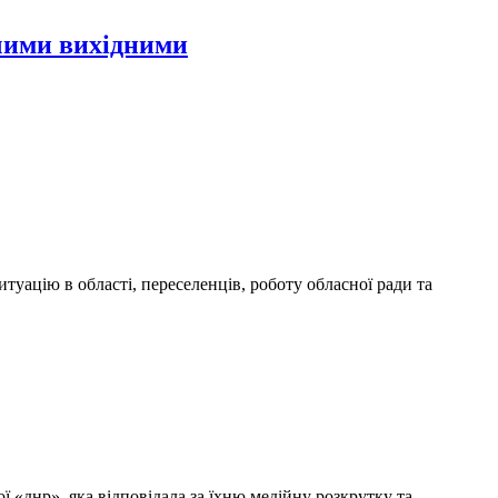
чими вихідними
уацію в області, переселенців, роботу обласної ради та
 «днр», яка відповідала за їхню медійну розкрутку та