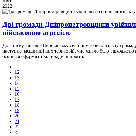
Квіт
2022
Дві громади Дніпропетровщини увійшли 
військовою агресією
До списку внесли Широківську селищну територіальну громаду т
наступне: мешканці цих територій, чиє житло було ушкоджено вн
особи та оформити відповідні виплати.
12
13
14
15
16
17
18
19
20
21
22
23