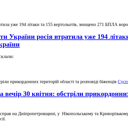
и України росія втратила уже 194 літаки
країни
склали:
Сусп
 вечір 30 квітня: обстріли прикордонних
ан справ на Дніпропетровщині, у Нікопольському та Криворізьком
сії.