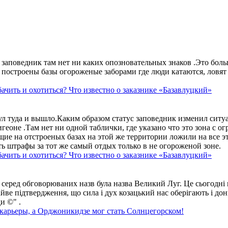
аповедник там нет ни каких опозновательных знаков .Это больше
построены базы огороженые заборами где люди катаются, ловят 
ачить и охотиться? Что известно о заказнике «Базавлуцкий»
ул туда и вышло.Каким образом статус заповедник изменил сит
геоне .Там нет ни одной таблички, где указано что это зона с 
ие на отстроеных базах на этой же территории ложили на все э
ть штрафы за тот же самый отдых только в не огороженой зоне.
ачить и охотиться? Что известно о заказнике «Базавлуцкий»
 серед обговорюваних назв була назва Великий Луг. Це сьогодні 
айве підтвердження, що сила і дух козацький нас оберігають і дон
и ©" .
 карьеры, а Орджоникидзе мог стать Солнцегорском!