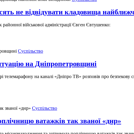
сять не відвідувати кладовища найближ
к районної військової адміністрації Євген Євтушенко:
Суспільство
итуацію на Дніпропетровщині
і телемарафону на каналі «Дніпро ТВ» розповів про безпекову сит
Суспільство
плічницю ватажків так званої «днр»
а місцезнаходження та затримала поплічницю ватажків так званої