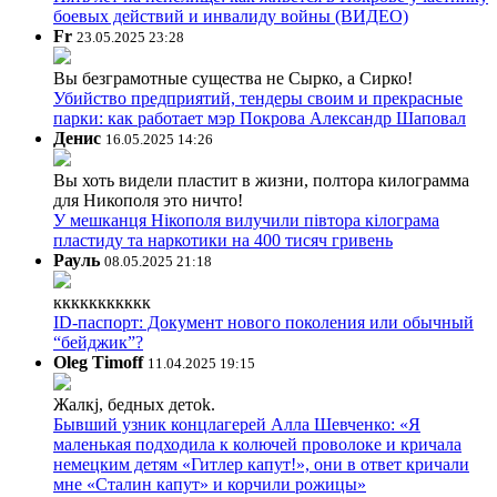
боевых действий и инвалиду войны (ВИДЕО)
Fr
23.05.2025 23:28
Вы безграмотные существа не Сырко, а Сирко!
Убийство предприятий, тендеры своим и прекрасные
парки: как работает мэр Покрова Александр Шаповал
Денис
16.05.2025 14:26
Вы хоть видели пластит в жизни, полтора килограмма
для Никополя это ничто!
У мешканця Нікополя вилучили півтора кілограма
пластиду та наркотики на 400 тисяч гривень
Рауль
08.05.2025 21:18
ккккккккккк
ID-паспорт: Документ нового поколения или обычный
“бейджик”?
Oleg Timoff
11.04.2025 19:15
Жалкj, бедных детok.
Бывший узник концлагерей Алла Шевченко: «Я
маленькая подходила к колючей проволоке и кричала
немецким детям «Гитлер капут!», они в ответ кричали
мне «Сталин капут» и корчили рожицы»