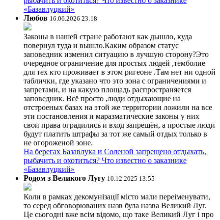
рыбачить и охотиться? Что известно о заказнике
«Базавлуцкий»
Любов
16.06.2026 23:18
Законы в нашей стране работают как дышло, куда
повернул туда и вышло.Каким образом статус
заповедник изменил ситуацию в лучшую сторону?Это
очередное ограничение для простых людей ,темболие
для тех кто проживает в этом ригеоне .Там нет ни одной
таблички, где указано что это зона с ограничениями и
запретами, и на какую площадь распространяется
заповедник. Всё просто ,люди отдыхающие на
отстроеных базах на этой же территории ложили на все
эти постановления и маразматические законы у них
свои права оградились и вход запрещён, а простые люди
будут платить штрафы за тот же самый отдых только в
не огороженой зоне.
На берегах Базавлука и Соленой запрещено отдыхать,
рыбачить и охотиться? Что известно о заказнике
«Базавлуцкий»
Родом з Великого Лугу
10.12.2025 13:55
Коли в рамках декомунізації місто мали переіменувати,
то серед обговорюваних назв була назва Великий Луг.
Це сьогодні вже всім відомо, що таке Великий Луг і про