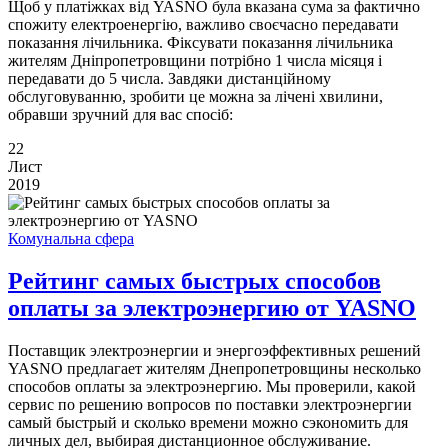
Щоб у платіжках від YASNО була вказана сума за фактично
спожиту електроенергію, важливо своєчасно передавати
показання лічильника. Фіксувати показання лічильника
жителям Дніпропетровщини потрібно 1 числа місяця і
передавати до 5 числа. Завдяки дистанційному
обслуговуванню, зробити це можна за лічені хвилини,
обравши зручний для вас спосіб:
22
Лист
2019
Комунальна сфера
Рейтинг самых быстрых способов
оплаты за электроэнергию от YASNO
Поставщик электроэнергии и энергоэффективных решений
YASNO предлагает жителям Днепропетровщины несколько
способов оплаты за электроэнергию. Мы проверили, какой
сервис по решению вопросов по поставки электроэнергии
самый быстрый и сколько времени можно сэкономить для
личных дел, выбирая дистанционное обслуживание.