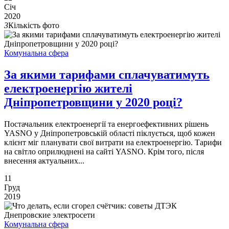
Січ
2020
3
Кількість фото
Комунальна сфера
За якими тарифами сплачуватимуть
електроенергію жителі
Дніпропетровщини у 2020 році?
Постачальник електроенергії та енергоефективних рішень
YASNO у Дніпропетровській області піклується, щоб кожен
клієнт міг планувати свої витрати на електроенергію. Тарифи
на світло оприлюднені на сайті YASNO. Крім того, після
внесення актуальних...
11
Груд
2019
Комунальна сфера