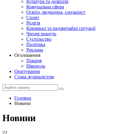
Культура та дозвілля
Комунальна сфера
Освіта, медицина, соцзахист
Спорт
Релігія
Кримінал та надзвичайні ситуації
Читачі пишуть
Суспільство
Політика
Реклама
Оголошення
Покров
Нікополь
Опитування
Стань журналістом
Головна
Новини
Новини
22