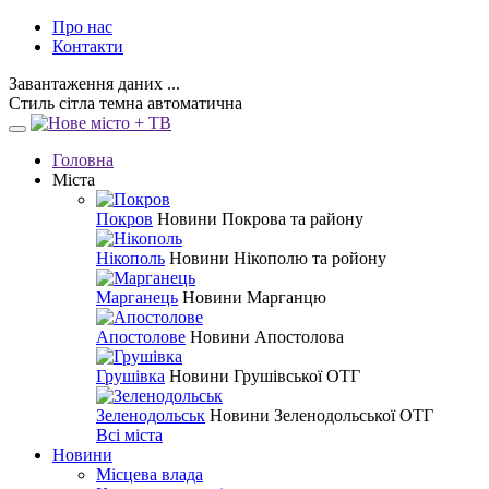
Про нас
Контакти
Завантаження даних ...
Стиль
сітла
темна
автоматична
Головна
Міста
Покров
Новини Покрова та району
Нікополь
Новини Нікополю та ройону
Марганець
Новини Марганцю
Апостолове
Новини Апостолова
Грушівка
Новини Грушівської ОТГ
Зеленодольськ
Новини Зеленодольської ОТГ
Всі міста
Новини
Місцева влада