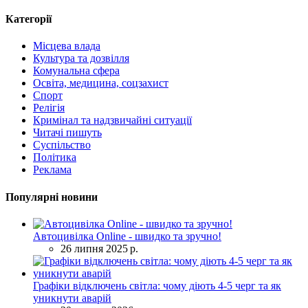
Категорії
Місцева влада
Культура та дозвілля
Комунальна сфера
Освіта, медицина, соцзахист
Спорт
Релігія
Кримінал та надзвичайні ситуації
Читачі пишуть
Суспільство
Політика
Реклама
Популярні новини
Автоцивілка Online - швидко та зручно!
26 липня 2025 р.
Графіки відключень світла: чому діють 4-5 черг та як
уникнути аварій