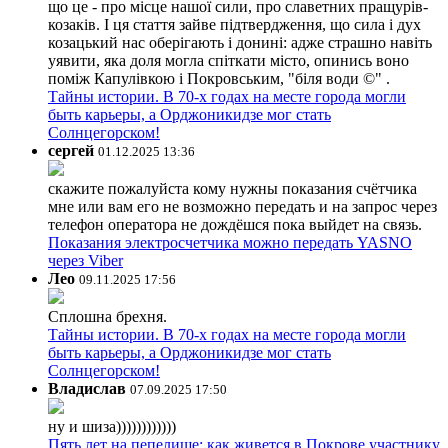
що це - про місце нашої сили, про славетних пращурів-
козаків. І ця стаття зайве підтвердження, що сила і дух
козацький нас оберігають і донині: адже страшно навіть
уявити, яка доля могла спіткати місто, опинись воно
поміж Капулівкою і Покровським, "біля води ©" .
Тайны истории. В 70-х годах на месте города могли
быть карьеры, а Орджоникидзе мог стать
Солнцегорском!
сергей
01.12.2025 13:36
скажите пожалуйста кому нужны показания счётчика
мне или вам его не возможно передать и на запрос через
телефон оператора не дождёшся пока выйдет на связь.
Показания электросчетчика можно передать YASNO
через Viber
Лео
09.11.2025 17:56
Сплошна брехня.
Тайны истории. В 70-х годах на месте города могли
быть карьеры, а Орджоникидзе мог стать
Солнцегорском!
Владислав
07.09.2025 17:50
ну и шиза))))))))))))
Пять лет на пепелище: как живется в Покрове участнику