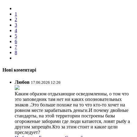
1
2
3
4
5
6
7
8
Нові коментарі
Любов
17.06.2026 12:26
Каким образом отдыхающие осведомленны, о том что
это заповедник там нет ни каких опозновательных
знаков .Это больше похоже на то что кто-то хочет на
ровном месте зарабатывать деньги.И почему двойные
стандарты, на этой территории построены базы
огороженые заборами где люди катаются, ловят рыбу а
другим запрещён.Кто за этим стоит и какие цели
преследует?