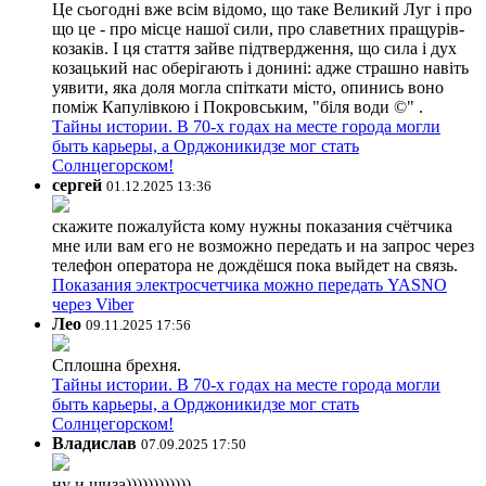
Це сьогодні вже всім відомо, що таке Великий Луг і про
що це - про місце нашої сили, про славетних пращурів-
козаків. І ця стаття зайве підтвердження, що сила і дух
козацький нас оберігають і донині: адже страшно навіть
уявити, яка доля могла спіткати місто, опинись воно
поміж Капулівкою і Покровським, "біля води ©" .
Тайны истории. В 70-х годах на месте города могли
быть карьеры, а Орджоникидзе мог стать
Солнцегорском!
сергей
01.12.2025 13:36
скажите пожалуйста кому нужны показания счётчика
мне или вам его не возможно передать и на запрос через
телефон оператора не дождёшся пока выйдет на связь.
Показания электросчетчика можно передать YASNO
через Viber
Лео
09.11.2025 17:56
Сплошна брехня.
Тайны истории. В 70-х годах на месте города могли
быть карьеры, а Орджоникидзе мог стать
Солнцегорском!
Владислав
07.09.2025 17:50
ну и шиза))))))))))))