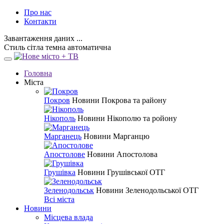
Про нас
Контакти
Завантаження даних ...
Стиль
сітла
темна
автоматична
Головна
Міста
Покров
Новини Покрова та району
Нікополь
Новини Нікополю та ройону
Марганець
Новини Марганцю
Апостолове
Новини Апостолова
Грушівка
Новини Грушівської ОТГ
Зеленодольськ
Новини Зеленодольської ОТГ
Всі міста
Новини
Місцева влада