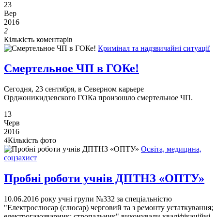
23
Вер
2016
2
Кількість коментарів
Кримінал та надзвичайні ситуації
Смертельное ЧП в ГОКе!
Сегодня, 23 сентября, в Северном карьере
Орджоникидзевского ГОКа произошло смертельное ЧП.
13
Черв
2016
4
Кількість фото
Освіта, медицина,
соцзахист
Пробні роботи учнів ДПТНЗ «ОПТУ»
10.06.2016 року учні групи №332 за спеціальністю
"Електрослюсар (слюсар) черговий та з ремонту устаткування;
електрогазозварник; стропальник" виконували кваліфікаційні