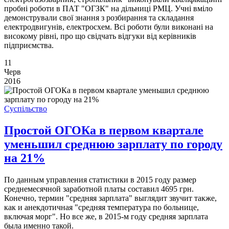
пробні роботи в ПАТ "ОГЗК" на дільниці РМЦ. Учні вміло
демонстрували свої знання з розбирання та складання
електродвигунів, електросхем. Всі роботи були виконані на
високому рівні, про що свідчать відгуки від керівників
підприємства.
11
Черв
2016
Суспільство
Простой ОГОКа в первом квартале
уменьшил среднюю зарплату по городу
на 21%
По данным управления статистики в 2015 году размер
среднемесячной заработной платы составил 4695 грн.
Конечно, термин "средняя зарплата" выглядит звучит также,
как и анекдотичная "средняя температура по больнице,
включая морг". Но все же, в 2015-м году средняя зарплата
была именно такой.