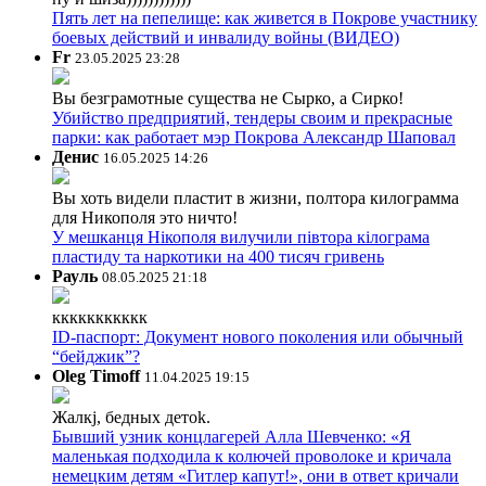
Пять лет на пепелище: как живется в Покрове участнику
боевых действий и инвалиду войны (ВИДЕО)
Fr
23.05.2025 23:28
Вы безграмотные существа не Сырко, а Сирко!
Убийство предприятий, тендеры своим и прекрасные
парки: как работает мэр Покрова Александр Шаповал
Денис
16.05.2025 14:26
Вы хоть видели пластит в жизни, полтора килограмма
для Никополя это ничто!
У мешканця Нікополя вилучили півтора кілограма
пластиду та наркотики на 400 тисяч гривень
Рауль
08.05.2025 21:18
ккккккккккк
ID-паспорт: Документ нового поколения или обычный
“бейджик”?
Oleg Timoff
11.04.2025 19:15
Жалкj, бедных детok.
Бывший узник концлагерей Алла Шевченко: «Я
маленькая подходила к колючей проволоке и кричала
немецким детям «Гитлер капут!», они в ответ кричали