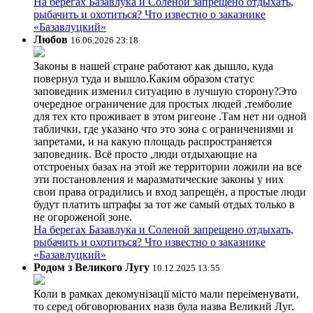
На берегах Базавлука и Соленой запрещено отдыхать,
рыбачить и охотиться? Что известно о заказнике
«Базавлуцкий»
Любов
16.06.2026 23:18
Законы в нашей стране работают как дышло, куда
повернул туда и вышло.Каким образом статус
заповедник изменил ситуацию в лучшую сторону?Это
очередное ограничение для простых людей ,темболие
для тех кто проживает в этом ригеоне .Там нет ни одной
таблички, где указано что это зона с ограничениями и
запретами, и на какую площадь распространяется
заповедник. Всё просто ,люди отдыхающие на
отстроеных базах на этой же территории ложили на все
эти постановления и маразматические законы у них
свои права оградились и вход запрещён, а простые люди
будут платить штрафы за тот же самый отдых только в
не огороженой зоне.
На берегах Базавлука и Соленой запрещено отдыхать,
рыбачить и охотиться? Что известно о заказнике
«Базавлуцкий»
Родом з Великого Лугу
10.12.2025 13:55
Коли в рамках декомунізації місто мали переіменувати,
то серед обговорюваних назв була назва Великий Луг.