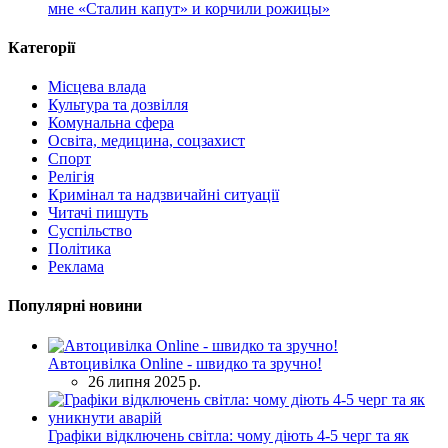
мне «Сталин капут» и корчили рожицы»
Категорії
Місцева влада
Культура та дозвілля
Комунальна сфера
Освіта, медицина, соцзахист
Спорт
Релігія
Кримінал та надзвичайні ситуації
Читачі пишуть
Суспільство
Політика
Реклама
Популярні новини
Автоцивілка Online - швидко та зручно!
26 липня 2025 р.
Графіки відключень світла: чому діють 4-5 черг та як