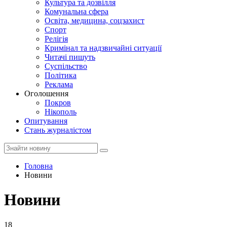
Культура та дозвілля
Комунальна сфера
Освіта, медицина, соцзахист
Спорт
Релігія
Кримінал та надзвичайні ситуації
Читачі пишуть
Суспільство
Політика
Реклама
Оголошення
Покров
Нікополь
Опитування
Стань журналістом
Головна
Новини
Новини
18