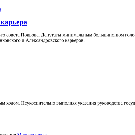
а
 карьера
дского совета Покрова. Депутаты минимальным большинством го
ковского и Александровского карьеров.
 ходом. Неукоснительно выполняя указания руководства госуда
Місцева влада