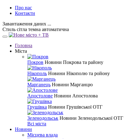
Про нас
Контакти
Завантаження даних ...
Стиль
сітла
темна
автоматична
Головна
Міста
Покров
Новини Покрова та району
Нікополь
Новини Нікополю та ройону
Марганець
Новини Марганцю
Апостолове
Новини Апостолова
Грушівка
Новини Грушівської ОТГ
Зеленодольськ
Новини Зеленодольської ОТГ
Всі міста
Новини
Місцева влада