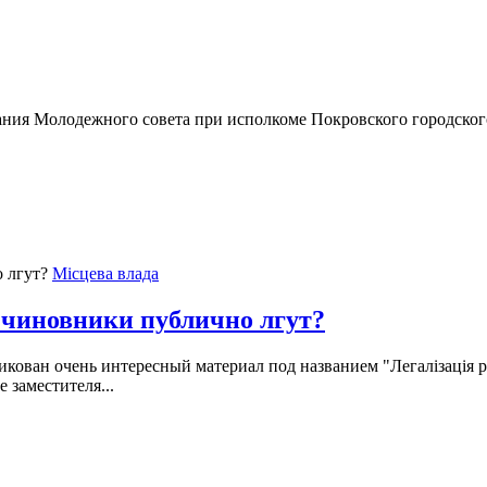
ия Молодежного совета при исполкоме Покровского городского 
Місцева влада
 чиновники публично лгут?
икован очень интересный материал под названием "Легалізація ро
 заместителя...