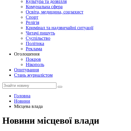
Культура та дозвілля
Комунальна сфера
Освіта, медицина, соцзахист
Спорт
Релігія
Кримінал та надзвичайні ситуації
Читачі пишуть
Суспільство
Політика
Реклама
Оголошення
Покров
Нікополь
Опитування
Стань журналістом
Головна
Новини
Місцева влада
Новини місцевої влади