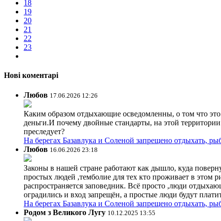
18
19
20
21
22
23
Нові коментарі
Любов
17.06.2026 12:26
Каким образом отдыхающие осведомленны, о том что это з
деньги.И почему двойные стандарты, на этой территории 
преследует?
На берегах Базавлука и Соленой запрещено отдыхать, рыб
Любов
16.06.2026 23:18
Законы в нашей стране работают как дышло, куда поверн
простых людей ,темболие для тех кто проживает в этом ри
распространяется заповедник. Всё просто ,люди отдыхающ
оградились и вход запрещён, а простые люди будут плати
На берегах Базавлука и Соленой запрещено отдыхать, рыб
Родом з Великого Лугу
10.12.2025 13:55