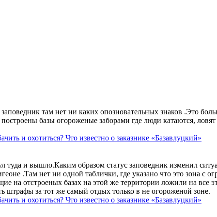
аповедник там нет ни каких опозновательных знаков .Это больше
построены базы огороженые заборами где люди катаются, ловят 
ачить и охотиться? Что известно о заказнике «Базавлуцкий»
ул туда и вышло.Каким образом статус заповедник изменил сит
геоне .Там нет ни одной таблички, где указано что это зона с 
ие на отстроеных базах на этой же территории ложили на все э
ть штрафы за тот же самый отдых только в не огороженой зоне.
ачить и охотиться? Что известно о заказнике «Базавлуцкий»